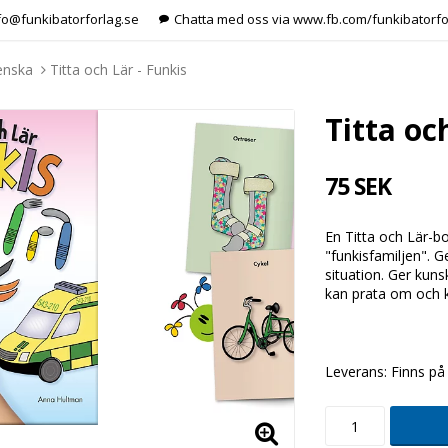
nfo@funkibatorforlag.se
Chatta med oss via www.fb.com/funkibatorfo
venska
Titta och Lär - Funkis
Titta oc
75 SEK
En Titta och Lär-bo
"funkisfamiljen". G
situation. Ger kun
kan prata om och kl
Leverans:
Finns på 