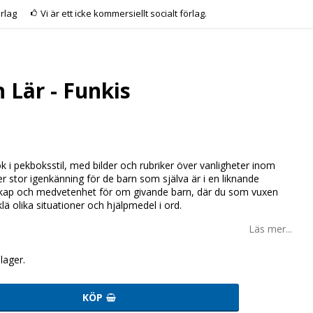
rlag
Vi är ett icke kommersiellt socialt förlag.
h Lär - Funkis
k i pekboksstil, med bilder och rubriker över vanligheter inom
er stor igenkänning för de barn som själva är i en liknande
skap och medvetenhet för om givande barn, där du som vuxen
ä olika situationer och hjälpmedel i ord.
Läs mer...
lager.
KÖP