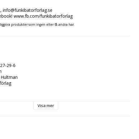
t, info@funkibatorforlag.se
cebook! www.fb.com/funkibatorforlag
ngliggöra produkter som ingen eller få andra har.
27-29-6



a Hultman

örlag

n 3 år
Visa mer