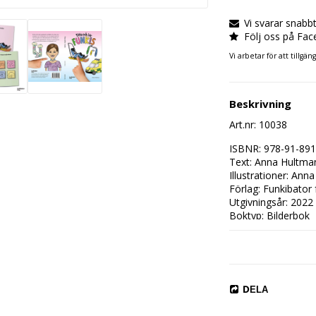
Vi svarar snabb
Följ oss på Fa
Vi arbetar för att tillgä
Beskrivning
Art.nr: 10038
ISBNR: 978-91-891
Text: Anna Hultman
Illustrationer: Ann
Förlag: Funkibator f
Utgivningsår: 2022

Boktyp: Bilderbok

Ålderskategori: Frå
DELA